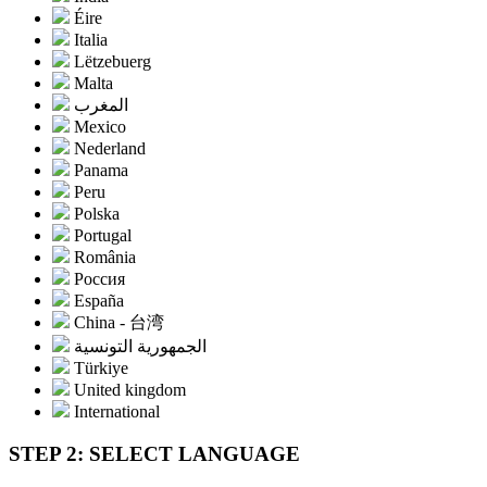
Éire
Italia
Lëtzebuerg
Malta
المغرب
Mexico
Nederland
Panama
Peru
Polska
Portugal
România
Россия
España
China - 台湾
الجمهورية التونسية
Türkiye
United kingdom
International
STEP 2: SELECT LANGUAGE