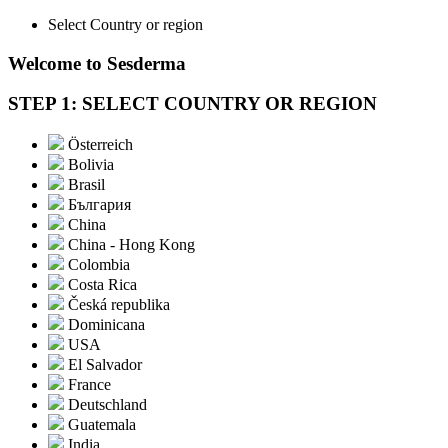
Select Country or region
Welcome to Sesderma
STEP 1: SELECT COUNTRY OR REGION
Österreich
Bolivia
Brasil
България
China
China - Hong Kong
Colombia
Costa Rica
Česká republika
Dominicana
USA
El Salvador
France
Deutschland
Guatemala
India