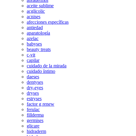
abradermol
aceite sublime
acglicolic
acnises
afecciones específicas
antiedad
aparatología
azelac
babyses
beauty treats
c-vit
capilar
cuidado de la mirada
cuidado íntimo
daeses
dentyses
dry-eyes
dryses
estryses
factor g renew
ferulac
fillderma
germises
glicare
hidraderm