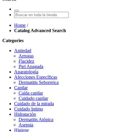
Home
/
Catalog Advanced Search
Categories
Antiedad
Arrugas
Flacidez
Piel Apagada
Aparatología
Afecciones Específicas
Dermatitis Seborreica
Capilar
Caída capilar
Cuidado capilar
Cuidado de la mirada
Cuidado íntimo
Hidratación
Dermatitis Atópica
Asepsia
Higiene