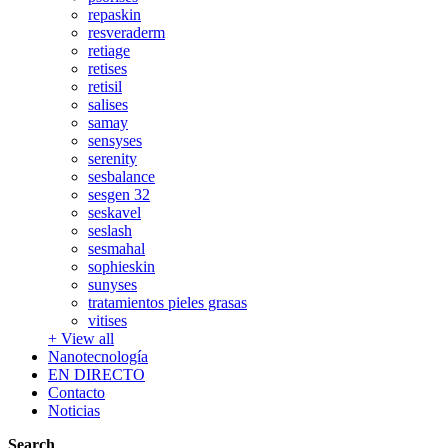
repaskin
resveraderm
retiage
retises
retisil
salises
samay
sensyses
serenity
sesbalance
sesgen 32
seskavel
seslash
sesmahal
sophieskin
sunyses
tratamientos pieles grasas
vitises
+
View all
Nanotecnología
EN DIRECTO
Contacto
Noticias
Search