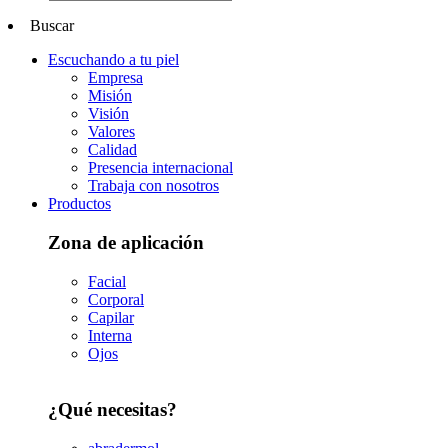
Buscar
Escuchando a tu piel
Empresa
Misión
Visión
Valores
Calidad
Presencia internacional
Trabaja con nosotros
Productos
Zona de aplicación
Facial
Corporal
Capilar
Interna
Ojos
¿Qué necesitas?