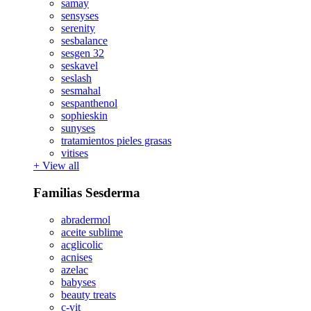
samay
sensyses
serenity
sesbalance
sesgen 32
seskavel
seslash
sesmahal
sespanthenol
sophieskin
sunyses
tratamientos pieles grasas
vitises
+
View all
Familias Sesderma
abradermol
aceite sublime
acglicolic
acnises
azelac
babyses
beauty treats
c-vit