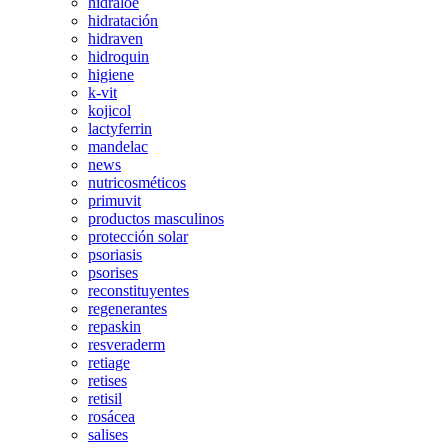
hidraloe
hidratación
hidraven
hidroquin
higiene
k-vit
kojicol
lactyferrin
mandelac
news
nutricosméticos
primuvit
productos masculinos
protección solar
psoriasis
psorises
reconstituyentes
regenerantes
repaskin
resveraderm
retiage
retises
retisil
rosácea
salises