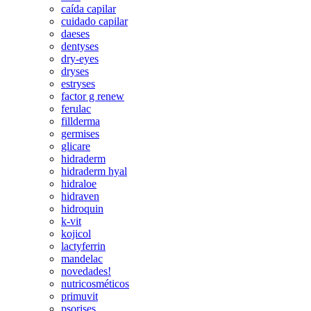
caída capilar
cuidado capilar
daeses
dentyses
dry-eyes
dryses
estryses
factor g renew
ferulac
fillderma
germises
glicare
hidraderm
hidraderm hyal
hidraloe
hidraven
hidroquin
k-vit
kojicol
lactyferrin
mandelac
novedades!
nutricosméticos
primuvit
psorises