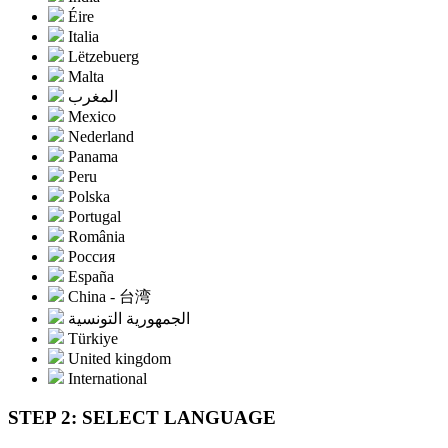
Éire
Italia
Lëtzebuerg
Malta
المغرب
Mexico
Nederland
Panama
Peru
Polska
Portugal
România
Россия
España
China - 台湾
الجمهورية التونسية
Türkiye
United kingdom
International
STEP 2: SELECT LANGUAGE