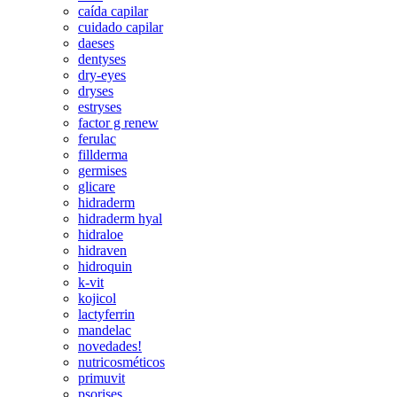
caída capilar
cuidado capilar
daeses
dentyses
dry-eyes
dryses
estryses
factor g renew
ferulac
fillderma
germises
glicare
hidraderm
hidraderm hyal
hidraloe
hidraven
hidroquin
k-vit
kojicol
lactyferrin
mandelac
novedades!
nutricosméticos
primuvit
psorises