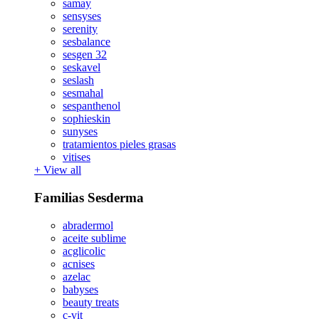
samay
sensyses
serenity
sesbalance
sesgen 32
seskavel
seslash
sesmahal
sespanthenol
sophieskin
sunyses
tratamientos pieles grasas
vitises
+
View all
Familias Sesderma
abradermol
aceite sublime
acglicolic
acnises
azelac
babyses
beauty treats
c-vit