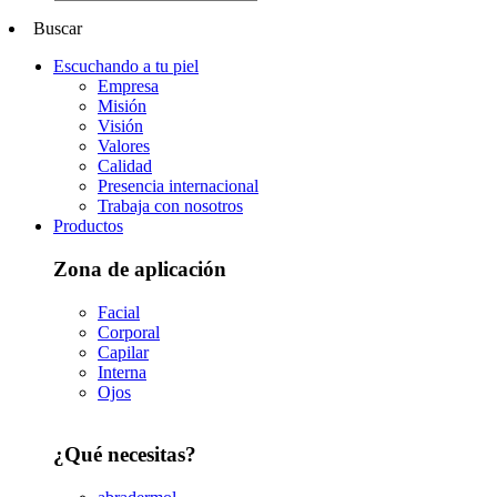
Buscar
Escuchando a tu piel
Empresa
Misión
Visión
Valores
Calidad
Presencia internacional
Trabaja con nosotros
Productos
Zona de aplicación
Facial
Corporal
Capilar
Interna
Ojos
¿Qué necesitas?