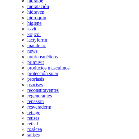
hidraloe
hidratación
hidraven
hidroquin
higiene
k-vit
kojicol
lactyferrin
mandelac
news
nutricosméticos
primuvit
productos masculinos
protección solar
psoriasis
psorises
reconstituyentes
regenerantes
repaskin
resveraderm
retiage
retises
retisil
rosácea
salises