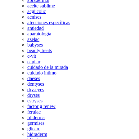
abradermol
aceite sublime
acglicolic
acnises
afecciones específicas
antiedad
aparatología
azelac
babyses
beauty treats
c-vit
capilar
cuidado de la mirada
cuidado íntimo
daeses
dentyses
dry-eyes
dryses
estryses
factor g renew
ferulac
fillderma
germises
glicare
hidraderm