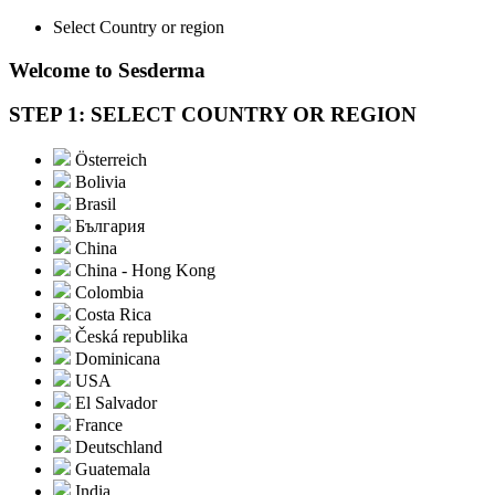
Select Country or region
Welcome to Sesderma
STEP 1: SELECT COUNTRY OR REGION
Österreich
Bolivia
Brasil
България
China
China - Hong Kong
Colombia
Costa Rica
Česká republika
Dominicana
USA
El Salvador
France
Deutschland
Guatemala
India