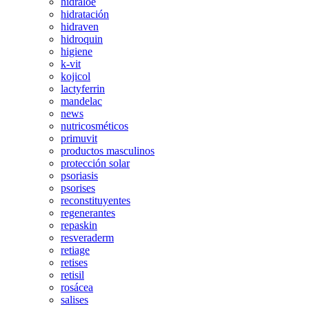
hidraloe
hidratación
hidraven
hidroquin
higiene
k-vit
kojicol
lactyferrin
mandelac
news
nutricosméticos
primuvit
productos masculinos
protección solar
psoriasis
psorises
reconstituyentes
regenerantes
repaskin
resveraderm
retiage
retises
retisil
rosácea
salises