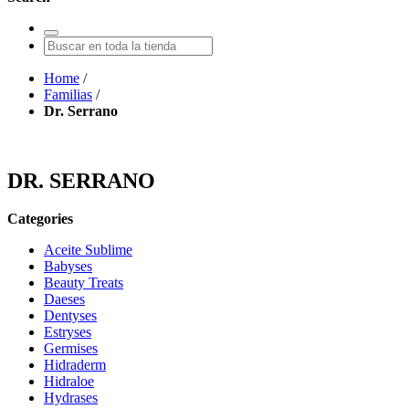
Home
/
Familias
/
Dr. Serrano
DR. SERRANO
Categories
Aceite Sublime
Babyses
Beauty Treats
Daeses
Dentyses
Estryses
Germises
Hidraderm
Hidraloe
Hydrases