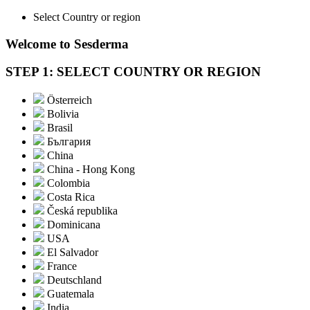
Select Country or region
Welcome to Sesderma
STEP 1: SELECT COUNTRY OR REGION
Österreich
Bolivia
Brasil
България
China
China - Hong Kong
Colombia
Costa Rica
Česká republika
Dominicana
USA
El Salvador
France
Deutschland
Guatemala
India