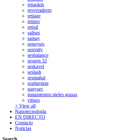
repaskin
resveraderm
retiage
retises
retisil
salises
samay
sensyses
serenity
sesbalance
sesgen 32
seskavel
seslash
sesmahal
sophieskin
sunyses
tratamientos pieles grasas
vitises
+
View all
Nanotecnología
EN DIRECTO
Contacto
Noticias
Search