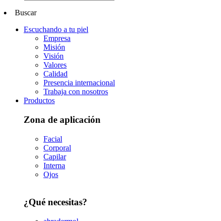
Buscar
Escuchando a tu piel
Empresa
Misión
Visión
Valores
Calidad
Presencia internacional
Trabaja con nosotros
Productos
Zona de aplicación
Facial
Corporal
Capilar
Interna
Ojos
¿Qué necesitas?