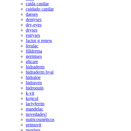
caída capilar
cuidado capilar
daeses
dentyses
dry-eyes
dryses
estryses
factor g renew
ferulac
fillderma
germises
glicare
hidraderm
hidraderm hyal
hidraloe
hidraven
hidroquin
k-vit
kojicol
lactyferrin
mandelac
novedades!
nutricosméticos
primuvit
psorises