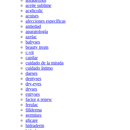
abradermol
aceite sublime
acglicolic
acnises
afecciones específicas
antiedad
aparatología
azelac
babyses
beauty treats
c-vit
capilar
cuidado de la mirada
cuidado íntimo
daeses
dentyses
dry-eyes
dryses
estryses
factor g renew
ferulac
fillderma
germises
glicare
hidraderm