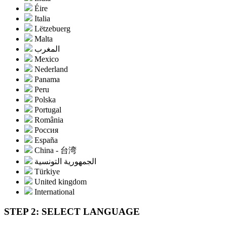
Éire
Italia
Lëtzebuerg
Malta
المغرب
Mexico
Nederland
Panama
Peru
Polska
Portugal
România
Россия
España
China - 台湾
الجمهورية التونسية
Türkiye
United kingdom
International
STEP 2: SELECT LANGUAGE