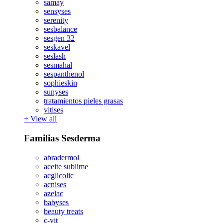
samay
sensyses
serenity
sesbalance
sesgen 32
seskavel
seslash
sesmahal
sespanthenol
sophieskin
sunyses
tratamientos pieles grasas
vitises
+
View all
Familias Sesderma
abradermol
aceite sublime
acglicolic
acnises
azelac
babyses
beauty treats
c-vit